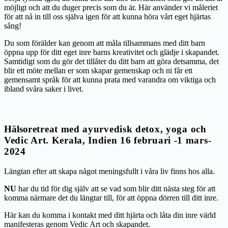
möjligt och att du duger precis som du är. Här använder vi måleriet
för att nå in till oss själva igen för att kunna höra vårt eget hjärtas
sång!
Du som förälder kan genom att måla tillsammans med ditt barn
öppna upp för ditt eget inre barns kreativitet och glädje i skapandet.
Samtidigt som du gör det tillåter du ditt barn att göra detsamma, det
blir ett möte mellan er som skapar gemenskap och ni får ett
gemensamt språk för att kunna prata med varandra om viktiga och
ibland svåra saker i livet.
Hälso
retreat med ayurvedisk detox, yoga och
Vedic Art.
Kerala, Indien 16 februari -1 mars-
2024
Längtan efter att skapa något meningsfullt i våra liv finns hos alla.
NU
har du tid för dig själv att se vad som blir ditt nästa steg för att
komma närmare det du längtar till, för att öppna dörren till ditt inre.
Här kan du komma i kontakt med ditt hjärta och låta din inre värld
manifesteras genom Vedic Art och skapandet.