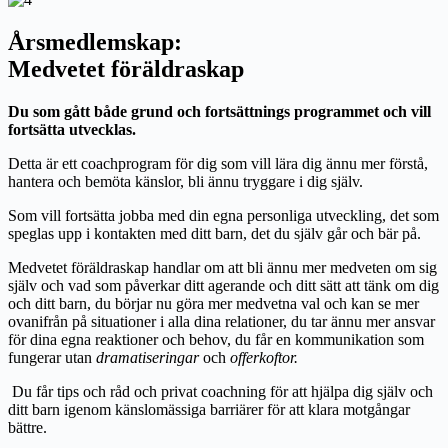
Årsmedlemskap:
Medvetet föräldraskap
Du som gått både grund och fortsättnings programmet och vill
fortsätta utvecklas.
Detta är ett coachprogram för dig som vill lära dig ännu mer förstå,
hantera och bemöta känslor, bli ännu tryggare i dig själv.
Som vill fortsätta jobba med din egna personliga utveckling, det som
speglas upp i kontakten med ditt barn, det du själv går och bär på.
Medvetet föräldraskap handlar om att bli ännu mer medveten om sig
själv och vad som påverkar ditt agerande och ditt sätt att tänk om dig
och ditt barn, du börjar nu göra mer medvetna val och kan se mer
ovanifrån på situationer i alla dina relationer, du tar ännu mer ansvar
för dina egna reaktioner och behov, du får en kommunikation som
fungerar utan
dramatiseringar
och
offerkoftor.
Du får tips och råd och privat coachning för att hjälpa dig själv och
ditt barn igenom känslomässiga barriärer för att klara motgångar
bättre.