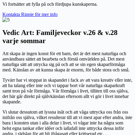
Vi fortsätter att fylla på och fördjupa kunskaperna.
Kontakta Rinnie för mer info
Vedic Art:
Familjeveckor v.26 & v.28
varje sommar
Att skapa är ingen konst för ett barn, det är det mest naturliga och
användbara sättet att bearbeta och förstå omvärlden på. Det mest
naturliga sätt att utrycka sig på och att se sin egen skaparförmåga
med. Känslan av att kunna skapa är enorm, för både stora och små.
Tyvärr har vi stoppat in skapandet i fack av att vara kreativ eller inte,
att ha talang eller inte och vi tappar bort vår naturliga skaparkraft
samt tron på vår förmåga. Vår förmåga i livet, tilliten till oss själva,
det här går direkt på självkänslan eftersom allt vi gör i livet innehar
skapande.
Vi slutar dessutom att lyssna inåt och att våga uttrycka oss från oss
inifrån oss själva, vilket resulterar till att vi mest apar efter andra, inte
bara i konsten utan i alla delar i livet, vi vågar inte ha några som
helst egna tankar eller idéer och iallafall inte uttrycka dessa inför
andra, i rädslan för att bli ifrågasatt eller kritiserad etc. .