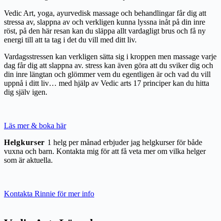
Vedic Art, yoga, ayurvedisk massage och behandlingar får dig att
stressa av, slappna av och verkligen kunna lyssna inåt på din inre
röst, på den här resan kan du släppa allt vardagligt brus och få ny
energi till att ta tag i det du vill med ditt liv.
Vardagsstressen kan verkligen sätta sig i kroppen men massage varje
dag får dig att slappna av. stress kan även göra att du sviker dig och
din inre längtan och glömmer vem du egentligen är och vad du vill
uppnå i ditt liv… med hjälp av Vedic arts 17 principer kan du hitta
dig själv igen.
Läs mer & boka här
Helgkurser
1 helg per månad erbjuder jag helgkurser för både
vuxna och barn. Kontakta mig för att få veta mer om vilka helger
som är aktuella.
Kontakta Rinnie för mer info