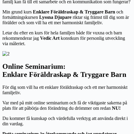
familj kan få till ett samarbete och en kommunikation som fungerar?
Min grund kurs
Enklare
Föräldraskap & Tryggare Barn
och
fortsättningskursen
Lyssna Djupare
riktar sig främst till dig som är
förälder och som vill ha ett mer harmoniskt familjeliv.
Letar du efter en kurs för hela familjen både för vuxna och barn
rekommenderar jag
Vedic Art
konstkurs för personlig utveckling
via måleriet.
Online
Seminarium
:
Enklare Föräldraskap & Tryggare Barn
För dig som vill ha ett enklare föräldraskap och ett mer harmoniskt
familjeliv.
Var med på mitt online seminarium och få de viktigaste sakerna på
plats för att påbörja den förändring du drömmer om redan
NU!
Du kommer få kunskap och värdefulla verktyg att använda direkt i
din vardag.
Detta seminarium är återkommande och jag uppdaterar